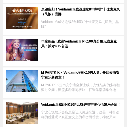
众望所归！Veidamic®威达连续8年蝉联“十佳麦克风
（民族）品牌”
Veidamic®威达连续8年蝉联“十佳麦克风（民族）品
牌”
年度新品 | 威达Veidamic® PK100真分集无线麦克
风：派对KTV首选！
M PARTK K × Veidamic®HK10PLUS，开启云南安
宁娱乐新篇章！
M PARTK K云南安宁店全新上线，光怪陆离的多样性
派对空间，涵盖多种派对板块，打造集潮牌集合地、
网红打卡迪及城市会客厅为一体的未来潮奢空间。
Veidamic®威达HK10PLUS进驻宁波心悦娱乐会所！
宁波心悦娱乐会所总是让人流连忘返，这是一种什么
样的感受呢？真正意义上的私密而尊贵，神秘又向
往，你知道这种感觉吗？