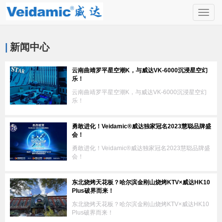
Togg
navig
|
新闻中心
云南曲靖罗平星空潮K，与威达VK-6000沉浸星空幻
乐！
云南曲靖罗平星空潮K，与威达VK-6000沉浸星空幻
乐！
勇敢进化！Veidamic®威达独家冠名2023慧聪品牌盛
会！
勇敢进化！Veidamic®威达独家冠名2023慧聪品牌盛
会！
东北烧烤天花板？哈尔滨金刚山烧烤KTV×威达HK10
Plus破界而来！
东北烧烤天花板？哈尔滨金刚山烧烤KTV×威达HK10
Plus破界而来！